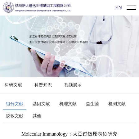
EN
首页
关于我们
公司介绍
新闻动态
企业文化
企业动态
产品介绍
发展历程
展会信息
新型冠状病毒（2019-nCoV）检测系列
过敏知识
科研文献
科普知识
视频展示
行业动态
过敏原特异性抗体IgE检测系列
科研文献
食物特异性抗体IgG/lgG4检测系列
科普知识
组分文献
基因文献
机理文献
益生菌
检测文献
脱敏文献
其他
单项/多价过敏原检测系列
视频展示
单组分过敏原检测系列
Molecular Immunology：大豆过敏原表位研究
联系方式