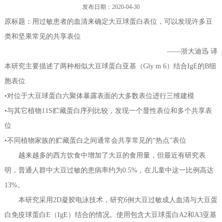
发布日期：2020-04-30
过敏性疾病相关基因分子检测（PCR/NGS）系列产品
联系我们
原标题：用过敏患者的血清来确定大豆球蛋白表位，可以发现许多豆
类和坚果常见的共享表位
其他系列产品
——浙大迪迅 译
产品专属设备--高通量全自动免疫印迹仪及判读软件
本研究主要描述了两种相似大豆球蛋白亚基（Gly m 6）结合IgE的B细
胞表位
•对位于大豆球蛋白六聚体暴露表面的大多数表位进行三维建模
•与其它植物11S贮藏蛋白序列比较，发现一个显性表位和多个共享表
位
•不同植物家族的贮藏蛋白之间通常会共享常见的“热点”表位
越来越多的西方饮食中增加了大豆的食用量，但最近有研究表
明，普通人群中大豆过敏的患病率约为0.5%，在儿童中这一比例高达
13%。
本研究采用2D凝胶电泳技术，研究6例大豆过敏成人血清与大豆蛋
白免疫球蛋白E（IgE）结合的情况。使用包含大豆球蛋白A2和A3亚基