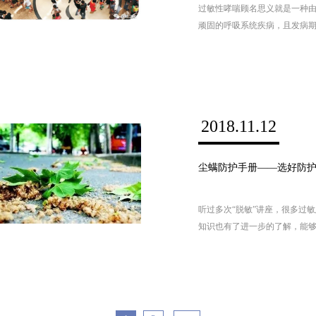
过敏性哮喘顾名思义就是一种
顽固的呼吸系统疾病，且发病
其哮喘病发作的过敏源有许多
简单介绍下导致过敏性哮喘的
2018.11.12
尘螨防护手册——选好防
听过多次“脱敏”讲座，很多过
知识也有了进一步的了解，能
过敏患者的心声。但是教授也
过程，少则需要2-3年。远水
过程，而仍有许多人此时此刻
刻缓解过敏症状，除了药物控
治疗过敏的原则中就提到：避