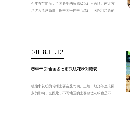
今年春节前后，全国各地的流感状况让人害怕。南北方
均进入流感高峰，据中国疾控中心统计，医院门急诊的
流感病例高于过去三年同期水平，流感病毒检测阳性率
已达往年高峰水平并继续呈现上升趋势。各地儿童医院
的就诊人数也达到高峰，实际的就诊量达到惊人的数
据，某家儿童今年春节前后，全国各地的流感状况让人
害怕。南北方均进入流感高峰，据中国疾控中心统计，
2018.11.12
医院门急诊的流感病例高于过去三年同期水平，流感病
毒检测阳性率已达往年高峰水平并继续呈现上升趋势。
各地儿童医院的就诊人数也达到高峰，实际的就诊量达
春季干货‖全国各省市致敏花粉对照表
到惊人的数据，某家儿童医院门急诊量高达9277人次，
排队时间长达7小时！医院门急诊量高达9277人次，排
植物中花粉的传播主要会受气候、土壤、地形等生态因
队时间长达7小时！
素的影响，也因此，不同地区的主要致敏花粉也是不一
样的。例如：在美国和加拿大，空气中的花粉主要是豚
草；在英国、法国、意大利、捷克、丹麦等一些欧洲国
家，空气中的花粉则主要以禾本科为主。在世界上不同
的地方，由于空气中传播的花粉不同，则空气中致敏花
粉的种类和含量也会有较大差异，甚至仅仅是在中国的