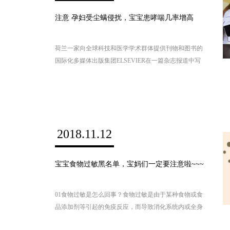
注意 孕妇受尘螨侵扰，宝宝患哮喘几率增高
荷兰一家向全球科技和医学学术群体提供刊物和图书的
国际化多媒体出版集团ELSEVIER在一篇杂志报道中写
道：因为动物与人体的差异性，目前还未明确，在没有
添加其他诱导剂的情况下（即低敏感度的母亲）接触常
见的过敏原，如室内尘螨（HDM）是否会影响后代哮
喘的发展,但通过动物模型研究表明，高敏感度的母亲
在接触过量过敏原会影响孩子哮喘发生的几率,过敏体
2018.11.12
质的母亲接触环境中过敏原因素与哮喘风险增加有关。
宝宝食物过敏黑名单，宝妈们一定要注意啦~~~
01食物过敏是怎么回事？食物过敏是由于某种食物或食
品添加剂等引起的免疫反应，而导致消化系统内或全身
性的变态反应。通俗来讲，就是我们身体内的免疫系统