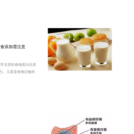
辅食添加需注意
通常无害的食物蛋白抗原
受)。儿童是食物过敏的
报道，18岁以下的儿童，
7％曾有严重的食物过敏
患儿数量增加一倍，坚果
？