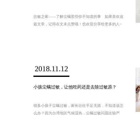
抗敏之家——了解尘螨那些你不知道的事 如果喜欢这
篇文章，记得在文末点赞哦！也欢迎分享给更多的人~
2018.11.12
小孩尘螨过敏，让他吃药还是去除过敏原？
很多小孩子尘螨过敏，家长往往手足无措，不知道该怎
么办？因为台湾地区气候湿热，尘螨过敏问题比较严
重，我们不妨听听一位有经验的台湾家长是怎么说的。