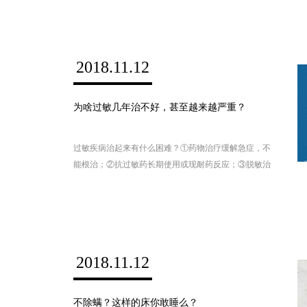
对外来无害的天然物质产生排斥，导致产生过敏反应。
2018.11.12
为啥过敏几年治不好，甚至越来越严重？
过敏疾病治起来有什么困难？①药物治疗缓解急症，不
能根治；②抗过敏药长期使用或现耐药反应；③脱敏治
疗是唯一的“根治”方法。如何看待过敏疾病的复杂性？
过敏原有哪几类？查找过敏原对治疗有什么重要意义？
戳图，转给身边敏感的TA
2018.11.12
不除螨？这样的床你敢睡么？