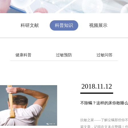
科研文献
科普知识
视频展示
健康科普
过敏预防
过敏问答
2018.11.12
不除螨？这样的床你敢睡
抗敏之家——了解尘螨那些你
篇文章，记得在文末点赞哦！也