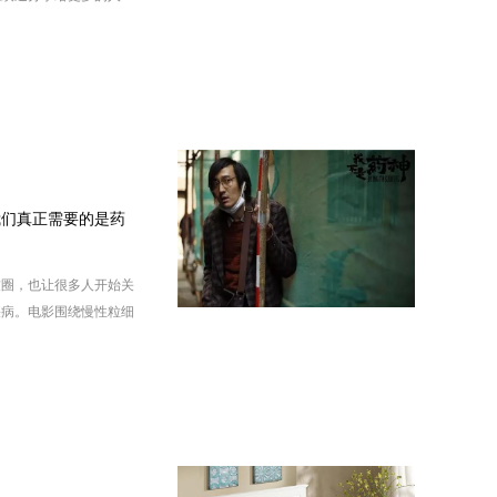
我们真正需要的是药
友圈，也让很多人开始关
疾病。电影围绕慢性粒细
药展开，讲述了主人公们
法理与人情、对与错之间
主义题材电影，具有深刻
疾病困扰的患者严峻的生
人格外印象深刻：