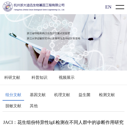
EN
首页
关于我们
公司介绍
新闻动态
企业文化
企业动态
产品介绍
发展历程
展会信息
新型冠状病毒（2019-nCoV）检测系列
过敏知识
科研文献
科普知识
视频展示
行业动态
过敏原特异性抗体IgE检测系列
科研文献
食物特异性抗体IgG/lgG4检测系列
科普知识
组分文献
基因文献
机理文献
益生菌
检测文献
脱敏文献
其他
单项/多价过敏原检测系列
视频展示
单组分过敏原检测系列
JACI：花生组份特异性IgE检测在不同人群中的诊断作用研究
联系方式