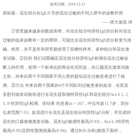
发布日期：2019-12-23
过敏性疾病相关基因分子检测（PCR/NGS）系列产品
联系我们
原标题：花生组分在IgE介导的花生过敏的不同人群中的诊断作用
——浙大迪迅 译
其他系列产品
①背景越来越多的数据表明，对花生组分特异性IgE的分析对花生
产品专属设备--高通量全自动免疫印迹仪及判读软件
过敏的临床诊断有一定的帮助，可能比全花生特异性IgE的分析更为准
确。然而，并不是所有研究都使用了前瞻性样本、多种组分和花生激
发试验。②目的 我们试图确定花生组分特异性IgE检测在花生过敏诊
断上的作用，使用一个标准化的商业化试剂盒，在口服花生激发试验
之前，对来自两个不同国家不同人群的疑似花生过敏患者进行了检
测。③方法 对来自两个国家的4个不同队列过敏患者的血清，在双盲
安慰剂激发试验前进行全花生提取物特异性IgE和花生组分Ara h 1, 2,
3, 8 特异性IgE检测。④结果 对患者(n = 167，中位年龄11.7岁，四分
位差范围7-15）血清进行全花生及花生组分特异性IgE分析，并完成对
花生的口服食物激发试验。花生IgE敏感性最高(0.93)，Ara h 2特异性
最高(0.92)且阳性预测值最高(0.94)。通过ROC分析(曲线下面积，