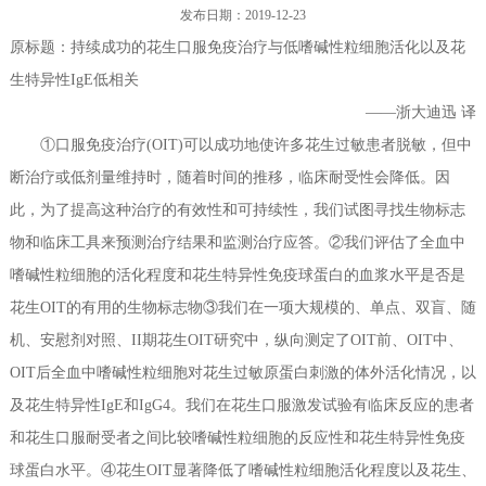
发布日期：2019-12-23
过敏性疾病相关基因分子检测（PCR/NGS）系列产品
联系我们
原标题：持续成功的花生口服免疫治疗与低嗜碱性粒细胞活化以及花
生特异性IgE低相关
其他系列产品
——浙大迪迅 译
产品专属设备--高通量全自动免疫印迹仪及判读软件
①口服免疫治疗(OIT)可以成功地使许多花生过敏患者脱敏，但中
断治疗或低剂量维持时，随着时间的推移，临床耐受性会降低。因
此，为了提高这种治疗的有效性和可持续性，我们试图寻找生物标志
物和临床工具来预测治疗结果和监测治疗应答。②我们评估了全血中
嗜碱性粒细胞的活化程度和花生特异性免疫球蛋白的血浆水平是否是
花生OIT的有用的生物标志物③我们在一项大规模的、单点、双盲、随
机、安慰剂对照、II期花生OIT研究中，纵向测定了OIT前、OIT中、
OIT后全血中嗜碱性粒细胞对花生过敏原蛋白刺激的体外活化情况，以
及花生特异性IgE和IgG4。我们在花生口服激发试验有临床反应的患者
和花生口服耐受者之间比较嗜碱性粒细胞的反应性和花生特异性免疫
球蛋白水平。④花生OIT显著降低了嗜碱性粒细胞活化程度以及花生、