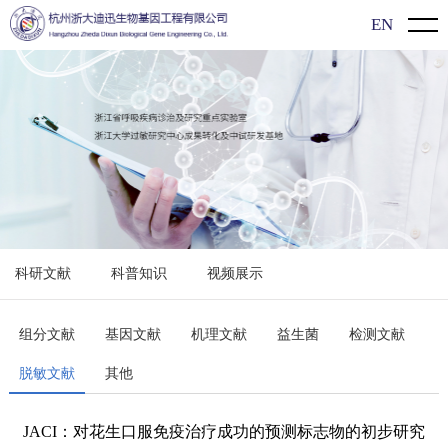
EN
首页
关于我们
公司介绍
新闻动态
企业文化
企业动态
产品介绍
发展历程
展会信息
新型冠状病毒（2019-nCoV）检测系列
过敏知识
科研文献
科普知识
视频展示
行业动态
过敏原特异性抗体IgE检测系列
科研文献
食物特异性抗体IgG/lgG4检测系列
科普知识
组分文献
基因文献
机理文献
益生菌
检测文献
脱敏文献
其他
单项/多价过敏原检测系列
视频展示
单组分过敏原检测系列
JACI：对花生口服免疫治疗成功的预测标志物的初步研究
联系方式