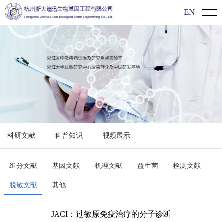
EN
首页
关于我们
公司介绍
新闻动态
企业文化
企业动态
产品介绍
发展历程
展会信息
新型冠状病毒（2019-nCoV）检测系列
过敏知识
科研文献
科普知识
视频展示
行业动态
过敏原特异性抗体IgE检测系列
科研文献
食物特异性抗体IgG/lgG4检测系列
科普知识
组分文献
基因文献
机理文献
益生菌
检测文献
脱敏文献
其他
单项/多价过敏原检测系列
视频展示
单组分过敏原检测系列
JACI：过敏原免疫治疗的分子诊断
联系方式