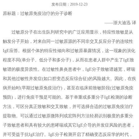
发布日期：2019-12-23
过敏性疾病相关基因分子检测（PCR/NGS）系列产品
联系我们
原标题：过敏原免疫治疗的分子诊断
——浙大迪迅 译
其他系列产品
过敏原分子在出生队列研究中的广泛应用显示，特应性致敏是从
产品专属设备--高通量全自动免疫印迹仪及判读软件
触发分子开始，对来自同一过敏原源的不同非交叉反应分子的连续性
IgE应答。根据个体的特应性倾向和过敏原暴露情况，这一现象的演化
程度不同(单分子、低分子和多分子)，从而在患者人群中产生了IgE致
敏谱的极度异质性。在过敏性鼻炎患者中，IgE分子致敏谱越宽，哮喘
和其他过敏性并发症(如口腔变态反应综合征)的风险越大。因此，在疾
病开始时(早期过敏原免疫治疗)，甚至在临床前致敏阶段(过敏原免疫
预防)，进行免疫干预是可能的。基于单重或多重分子IgE检测的诊断
方法，可区分真正致敏和交叉致敏，并可选择合适的过敏原免疫治疗
提取物。可以通过过敏原微阵列或宏阵列方法轻易识别极度的多重分
子致敏患者和具有较大的患哮喘或其它IgE介导的并发症风险的患者，
并可受益于抗IgE治疗。IgE分子检测开启了精确变态反应学的时代，