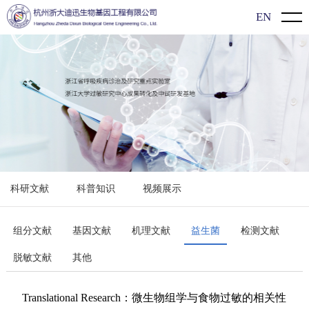
EN
首页
关于我们
公司介绍
新闻动态
企业文化
企业动态
产品介绍
发展历程
展会信息
新型冠状病毒（2019-nCoV）检测系列
过敏知识
科研文献
科普知识
视频展示
行业动态
过敏原特异性抗体IgE检测系列
科研文献
食物特异性抗体IgG/lgG4检测系列
科普知识
组分文献
基因文献
机理文献
益生菌
检测文献
脱敏文献
其他
单项/多价过敏原检测系列
视频展示
单组分过敏原检测系列
Translational Research：微生物组学与食物过敏的相关性
联系方式