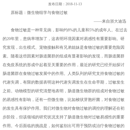
发布日期：2018-11-13
过敏性疾病相关基因分子检测（PCR/NGS）系列产品
联系我们
原标题：微生物组学与食物过敏
——来自浙大迪迅
其他系列产品
食物过敏是一种常见病，影响约8%的儿童和5%的成年人。在过去
产品专属设备--高通量全自动免疫印迹仪及判读软件
的20年里，患病率增加了，这表明环境因素对易感性有重要影响。研
究发现，出生模式、宠物接触和有兄弟姐妹是食物过敏的重要危险因
素。随着这些因素对肠道菌群的组成有显著影响的发现，而肠道菌群
在免疫系统的形成中起着至关重要的作用，最近的研究已经开始探讨
肠道菌群在食物过敏发展中的作用。人类队列的研究支持食物过敏的
代谢失调，有限的数据表明这种代谢失调发生在生命早期，过敏发生
之前。动物模型的研究清楚地表明，肠道微生物群的组成对食物过敏
的易感性有影响，还有一些微生物，比如梭状芽胞杆菌，对食物过敏
的发生具有保护作用。我们对微生物对食物过敏的调控的理解还在初
步阶段，但该领域的研究状况支持了肠道微生物对过敏易感性的重要
作用。今后面临的挑战是，如何鉴别出可用于预防或治疗食物过敏的