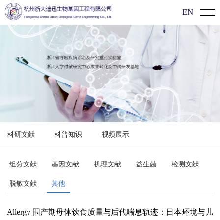
EN
首页
关于我们
公司介绍
新闻动态
企业文化
企业动态
产品介绍
发展历程
展会信息
新型冠状病毒（2019-nCoV）检测系列
过敏知识
科研文献
科普知识
视频展示
行业动态
过敏原特异性抗体IgE检测系列
科研文献
食物特异性抗体IgG/lgG4检测系列
科普知识
组分文献
基因文献
机理文献
益生菌
检测文献
脱敏文献
其他
单项/多价过敏原检测系列
视频展示
单组分过敏原检测系列
Allergy 围产期母体饮食质量与后代喘息轨迹：日本环境与儿
联系方式