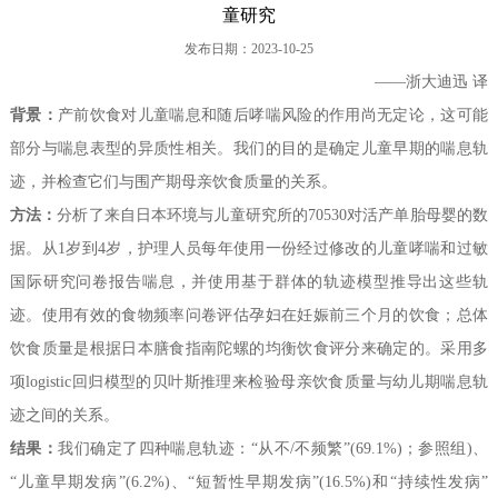
童研究
过敏性疾病相关基因分子检测（PCR/NGS）系列产品
联系我们
发布日期：2023-10-25
——浙大迪迅 译
其他系列产品
背景：
产前饮食对儿童喘息和随后哮喘风险的作用尚无定论，这可能
产品专属设备--高通量全自动免疫印迹仪及判读软件
部分与喘息表型的异质性相关。我们的目的是确定儿童早期的喘息轨
迹，并检查它们与围产期母亲饮食质量的关系。
方法：
分析了来自日本环境与儿童研究所的70530对活产单胎母婴的数
据。从1岁到4岁，护理人员每年使用一份经过修改的儿童哮喘和过敏
国际研究问卷报告喘息，并使用基于群体的轨迹模型推导出这些轨
迹。使用有效的食物频率问卷评估孕妇在妊娠前三个月的饮食；总体
饮食质量是根据日本膳食指南陀螺的均衡饮食评分来确定的。采用多
项logistic回归模型的贝叶斯推理来检验母亲饮食质量与幼儿期喘息轨
迹之间的关系。
结果：
我们确定了四种喘息轨迹：“从不/不频繁”(69.1%)；参照组)、
“儿童早期发病”(6.2%)、“短暂性早期发病”(16.5%)和“持续性发病”