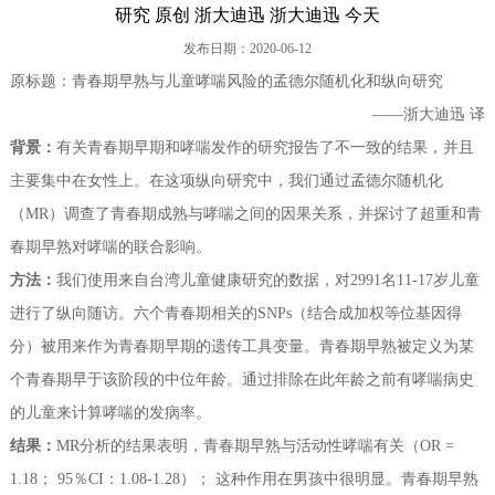
研究 原创 浙大迪迅 浙大迪迅 今天
过敏性疾病相关基因分子检测（PCR/NGS）系列产品
联系我们
发布日期：2020-06-12
原标题：青春期早熟与儿童哮喘风险的孟德尔随机化和纵向研究
其他系列产品
——浙大迪迅 译
产品专属设备--高通量全自动免疫印迹仪及判读软件
背景：
有关青春期早期和哮喘发作的研究报告了不一致的结果，并且
主要集中在女性上。在这项纵向研究中，我们通过孟德尔随机化
（MR）调查了青春期成熟与哮喘之间的因果关系，并探讨了超重和青
春期早熟对哮喘的联合影响。
方法：
我们使用来自台湾儿童健康研究的数据，对2991名11-17岁儿童
进行了纵向随访。六个青春期相关的SNPs（结合成加权等位基因得
分）被用来作为青春期早期的遗传工具变量。青春期早熟被定义为某
个青春期早于该阶段的中位年龄。通过排除在此年龄之前有哮喘病史
的儿童来计算哮喘的发病率。
结果：
MR分析的结果表明，青春期早熟与活动性哮喘有关（OR =
1.18； 95％CI：1.08-1.28）； 这种作用在男孩中很明显。青春期早熟