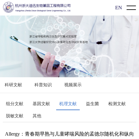
EN
首页
关于我们
公司介绍
新闻动态
企业文化
企业动态
产品介绍
发展历程
展会信息
新型冠状病毒（2019-nCoV）检测系列
过敏知识
科研文献
科普知识
视频展示
行业动态
过敏原特异性抗体IgE检测系列
科研文献
食物特异性抗体IgG/lgG4检测系列
科普知识
组分文献
基因文献
机理文献
益生菌
检测文献
脱敏文献
其他
单项/多价过敏原检测系列
视频展示
单组分过敏原检测系列
Allergy：青春期早熟与儿童哮喘风险的孟德尔随机化和纵向
联系方式