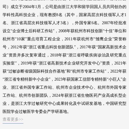
司）成立于2004年1月，公司是由浙江大学和留学回国人员共同创办的
过敏性疾病相关基因分子检测（PCR/NGS）系列产品
学科性高科技企业，现有教授8名（其中，国家高层次科技领军人才1
名、浙江省高层次科技领军人才3名），外国专家6名。2007年经批准
其他系列产品
设立“企业博士后科研工作站”，2008年获杭州市科技创新“十佳”单位和
产品专属设备--高通量全自动免疫印迹仪及判读软件
杭州市“10家”重点培育工程企业，2011年获杭州市“雏鹰企业”荣誉称
号，2012年获“浙江省重点科技创新团队”，2017年获“国家高新技术企
业”资质并多次复审通过，2018年获“浙江省呼吸疾病诊治及研究重点
实验室”，2019年获“浙江省高新技术企业研究开发中心”资质，2021年
获“过敏诊断省级国际科技合作基地”和“杭州市专家工作站”，2022年获
“浙江省专精特新中小企业”，2023年获国家工信部专精特新“小巨人”企
业、浙江省外国专家工作站、杭州市企业技术中心、杭州市外国专家
工作站、杭州市创新团队，2024年获浙江省生物医药产业高成长型企
业，是浙江大学过敏研究中心成果转化及中试研发基地，中国研究型
医院学会过敏医学专委会产学研基地。
查看更多>>