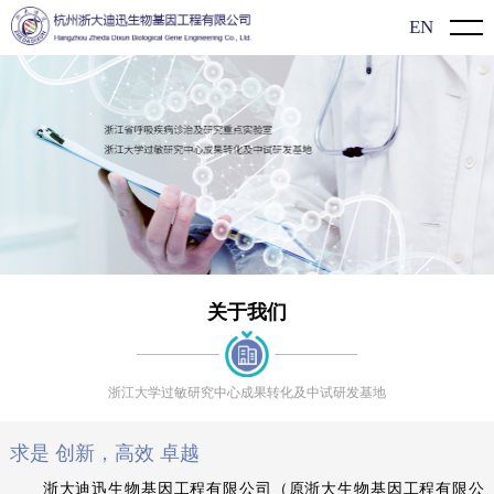
EN
首页
关于我们
公司介绍
新闻动态
企业文化
企业动态
产品介绍
发展历程
展会信息
新型冠状病毒（2019-nCoV）检测系列
过敏知识
行业动态
过敏原特异性抗体IgE检测系列
科研文献
关于我们
联系方式
食物特异性抗体IgG/lgG4检测系列
科普知识
联系我们
浙江大学过敏研究中心成果转化及中试研发基地
单项/多价过敏原检测系列
视频展示
求是 创新，高效 卓越
单组分过敏原检测系列
浙大迪迅生物基因工程有限公司（原浙大生物基因工程有限公