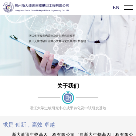
EN
首页
关于我们
公司介绍
新闻动态
企业文化
企业动态
产品介绍
发展历程
展会信息
新型冠状病毒（2019-nCoV）检测系列
过敏知识
行业动态
过敏原特异性抗体IgE检测系列
科研文献
关于我们
联系方式
食物特异性抗体IgG/lgG4检测系列
科普知识
联系我们
浙江大学过敏研究中心成果转化及中试研发基地
单项/多价过敏原检测系列
视频展示
求是 创新，高效 卓越
单组分过敏原检测系列
浙大迪迅生物基因工程有限公司（原浙大生物基因工程有限公