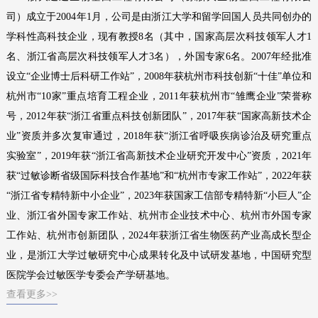
司）成立于2004年1月，公司是由浙江大学和留学回国人员共同创办的
过敏性疾病相关基因分子检测（PCR/NGS）系列产品
学科性高科技企业，现有教授8名（其中，国家高层次科技领军人才1
名、浙江省高层次科技领军人才3名），外国专家6名。2007年经批准
其他系列产品
设立“企业博士后科研工作站”，2008年获杭州市科技创新“十佳”单位和
产品专属设备--高通量全自动免疫印迹仪及判读软件
杭州市“10家”重点培育工程企业，2011年获杭州市“雏鹰企业”荣誉称
号，2012年获“浙江省重点科技创新团队”，2017年获“国家高新技术企
业”资质并多次复审通过，2018年获“浙江省呼吸疾病诊治及研究重点
实验室”，2019年获“浙江省高新技术企业研究开发中心”资质，2021年
获“过敏诊断省级国际科技合作基地”和“杭州市专家工作站”，2022年获
“浙江省专精特新中小企业”，2023年获国家工信部专精特新“小巨人”企
业、浙江省外国专家工作站、杭州市企业技术中心、杭州市外国专家
工作站、杭州市创新团队，2024年获浙江省生物医药产业高成长型企
业，是浙江大学过敏研究中心成果转化及中试研发基地，中国研究型
医院学会过敏医学专委会产学研基地。
查看更多>>