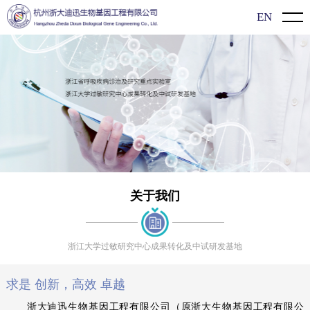
EN
首页
关于我们
公司介绍
新闻动态
企业文化
企业动态
产品介绍
发展历程
展会信息
新型冠状病毒（2019-nCoV）检测系列
过敏知识
行业动态
过敏原特异性抗体IgE检测系列
科研文献
关于我们
联系方式
食物特异性抗体IgG/lgG4检测系列
科普知识
联系我们
浙江大学过敏研究中心成果转化及中试研发基地
单项/多价过敏原检测系列
视频展示
求是 创新，高效 卓越
单组分过敏原检测系列
浙大迪迅生物基因工程有限公司（原浙大生物基因工程有限公