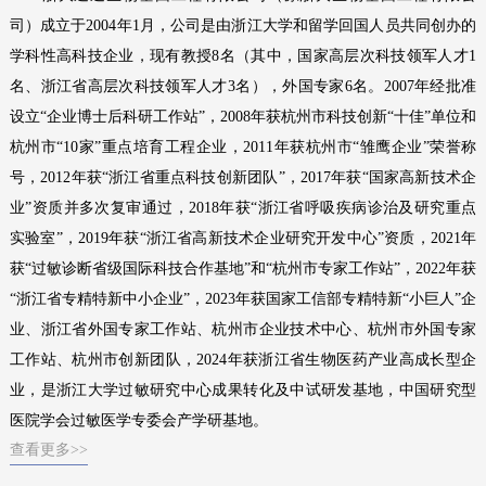
司）成立于2004年1月，公司是由浙江大学和留学回国人员共同创办的
过敏性疾病相关基因分子检测（PCR/NGS）系列产品
学科性高科技企业，现有教授8名（其中，国家高层次科技领军人才1
名、浙江省高层次科技领军人才3名），外国专家6名。2007年经批准
其他系列产品
设立“企业博士后科研工作站”，2008年获杭州市科技创新“十佳”单位和
产品专属设备--高通量全自动免疫印迹仪及判读软件
杭州市“10家”重点培育工程企业，2011年获杭州市“雏鹰企业”荣誉称
号，2012年获“浙江省重点科技创新团队”，2017年获“国家高新技术企
业”资质并多次复审通过，2018年获“浙江省呼吸疾病诊治及研究重点
实验室”，2019年获“浙江省高新技术企业研究开发中心”资质，2021年
获“过敏诊断省级国际科技合作基地”和“杭州市专家工作站”，2022年获
“浙江省专精特新中小企业”，2023年获国家工信部专精特新“小巨人”企
业、浙江省外国专家工作站、杭州市企业技术中心、杭州市外国专家
工作站、杭州市创新团队，2024年获浙江省生物医药产业高成长型企
业，是浙江大学过敏研究中心成果转化及中试研发基地，中国研究型
医院学会过敏医学专委会产学研基地。
查看更多>>